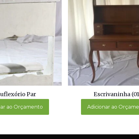
uflexório Par
Escrivaninha (01
nar ao Orçamento
Adicionar ao Orçam