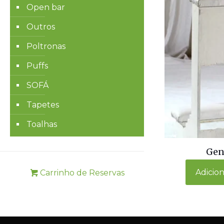
Open bar
Outros
Poltronas
Puffs
SOFÁ
Tapetes
Toalhas
Gen
Adicio
Carrinho de Reservas