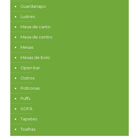
Guardanapo
Lustres
Mesa de canto
Mesa de centro
Mesas
Mesas de bolo
Open bar
Outros
Poltronas
Puffs
SOFÁ
Tapetes
Toalhas