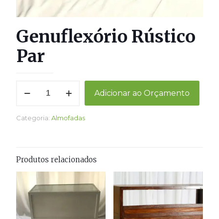
Genuflexório Rústico
Par
Genuflexório
Adicionar ao Orçamento
Rústico
Par
quantidade
Categoria:
Almofadas
Produtos relacionados