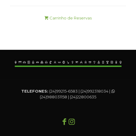
Carrinho de Reservas
TELEFONES:
(24)99215-6583 | (24)992318034 |
(24)988031158 | (24)22800635