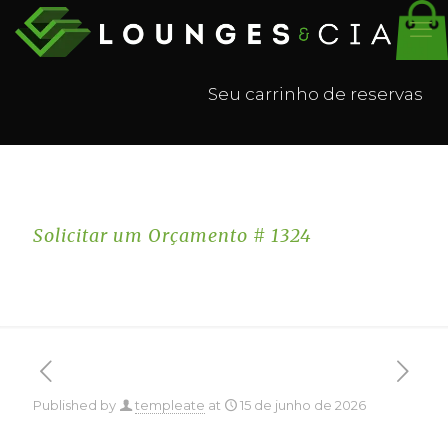
Seu carrinho de reservas
Solicitar um Orçamento # 1324
Published by
templeate
at
15 de junho de 2026