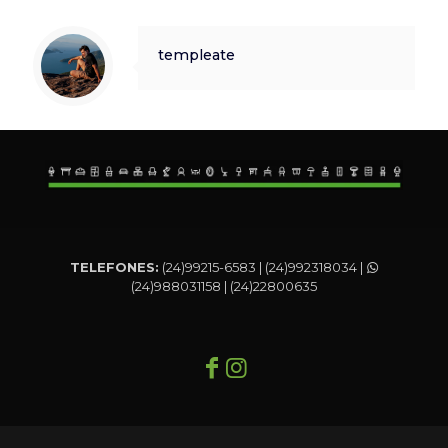
templeate
TELEFONES:
(24)99215-6583 | (24)992318034 |
(24)988031158 | (24)22800635