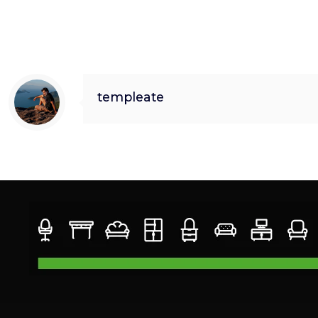
templeate