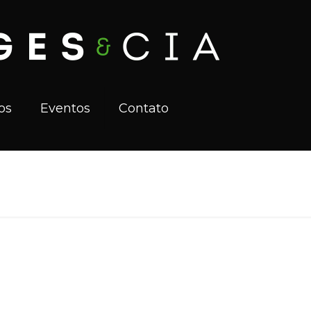
os
Eventos
Contato